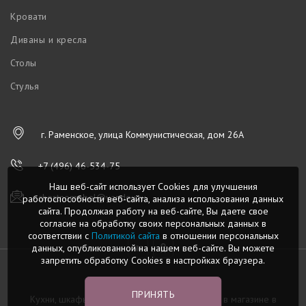
Кровати
Диваны и кресла
Столы
Стулья
г. Раменское, улица Коммунистическая, дом 26А
+7 (496) 46-534-75
Наш веб-сайт использует Cookies для улучшения
chestnomebel@yandex.ru
работоспособности веб-сайта, анализа использования данных
сайта. Продолжая работу на веб-сайте, Вы даете свое
согласие на обработку своих персональных данных в
соответствии с
Политикой сайта
в отношении персональных
данных, опубликованной на нашем веб-сайте. Вы можете
запретить обработку Cookies в настройках браузера.
Честномебель.ру © 2026
ПРИНЯТЬ
Кухни, шкафы-купе, диваны и другая мебель в магазине в